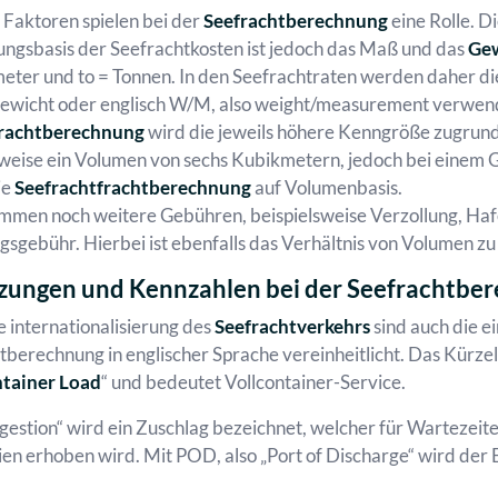
Faktoren spielen bei der
Seefrachtberechnung
eine Rolle. D
ngsbasis der Seefrachtkosten ist jedoch das Maß und das
Gew
eter und to = Tonnen. In den Seefrachtraten werden daher d
wicht oder englisch W/M, also weight/measurement verwen
rachtberechnung
wird die jeweils höhere Kenngröße zugrunde
sweise ein Volumen von sechs Kubikmetern, jedoch bei einem G
ie
Seefrachtfrachtberechnung
auf Volumenbasis.
mmen noch weitere Gebühren, beispielsweise Verzollung, Hafen
gsgebühr. Hierbei ist ebenfalls das Verhältnis von Volumen z
zungen und Kennzahlen bei der Seefrachtbe
e internationalisierung des
Seefrachtverkehrs
sind auch die e
tberechnung in englischer Sprache vereinheitlicht. Das Kürze
ntainer Load
“ und bedeutet Vollcontainer-Service.
gestion“ wird ein Zuschlag bezeichnet, welcher für Wartezeite
en erhoben wird. Mit POD, also „Port of Discharge“ wird der