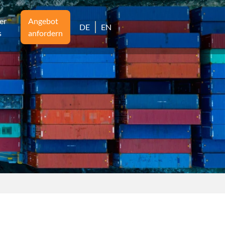
Transportlösungen
er
Angebot
DE
EN
Spezialtransporte
s
anfordern
Zielorte
Blog
+
Über uns
Lexikon
Angebot anfordern
Schließen