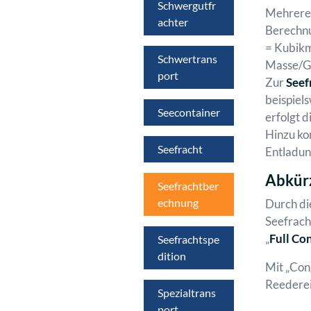
Schwergutfr
Mehrere 
achter
Berechnu
= Kubikm
Schwertrans
Masse/Ge
port
Zur
Seef
beispiel
Seecontainer
erfolgt d
Hinzu ko
Seefracht
Entladun
Abkür
Seefrachtber
echnung
Durch di
Seefrach
„
Full Co
Seefrachtspe
dition
Mit „Con
Reederei
Spezialtrans
port