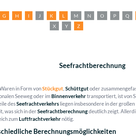
G
H
I
J
K
L
M
N
O
P
Q
X
Y
Z
Seefrachtberechnung
Waren in Form von
Stückgut
,
Schüttgut
oder zusammengefass
ionalen Seeweg oder im
Binnenverkehr
transportiert, ist von 
eile des
Seefrachtverkehrs
liegen insbesondere in der großen
t, was sich in der
Seefrachtberechnung
deutlich zeigt. Allerd
eich zum
Luftfrachtverkehr
nötig.
chiedliche Berechnungsmöglichkeiten