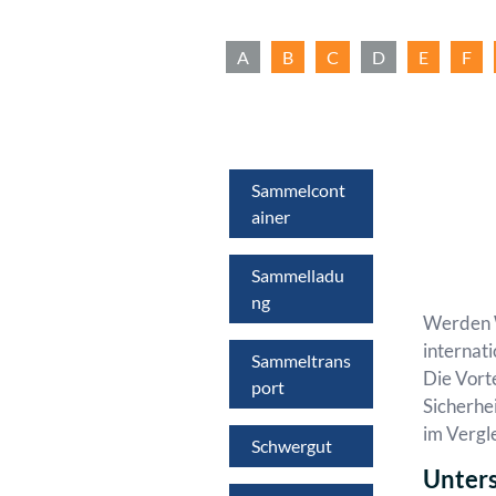
A
B
C
D
E
F
Sammelcont
ainer
Sammelladu
ng
Werden 
internat
Sammeltrans
Die Vort
port
Sicherhei
im Vergl
Schwergut
Unters