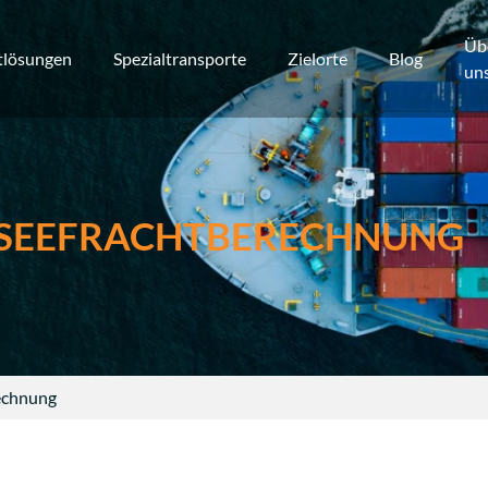
Üb
tlösungen
Spezialtransporte
Zielorte
Blog
un
SEEFRACHTBERECHNUNG
echnung