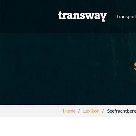
Transpor
Home
Lexikon
Seefrachtber