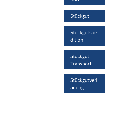
Stückgut
Stückgutspe
dition
Stückgut
Transport
Stückgutverl
adung