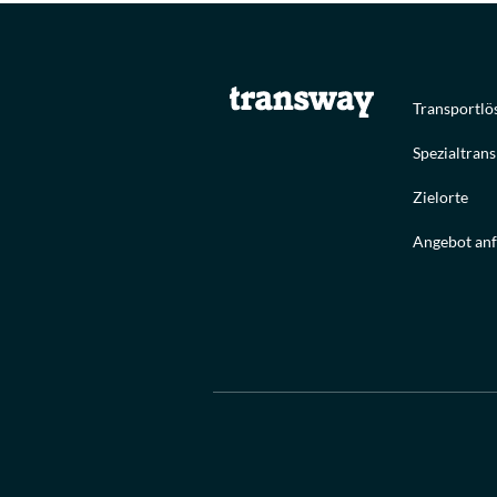
Transportl
Spezialtran
Zielorte
Angebot an