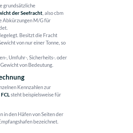
ie grundsätzliche
icht der Seefracht
, also cbm
ie Abkürzungen M/G für
det.
gelegt. Besitzt die Fracht
ewicht von nur einer Tonne, so
-, Umfuhr-, Sicherheits-. oder
u Gewicht von Bedeutung.
rechnung
inzelnen Kennzahlen zur
l
FCL
steht beispielsweise für
n in den Häfen von Seiten der
 Empfangshafen bezeichnet.