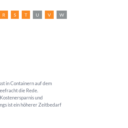
R
S
T
U
V
W
t in Containern auf dem
Seefracht die Rede.
 Kostenersparnis und
ings ist ein höherer Zeitbedarf