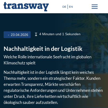
DE
EN
Transportlösungen
Spezialtransporte
4 Minuten und 1 Sekunden
23.04.2026
Zielorte
Nachhaltigkeit in der Logistik
Blog
Welche Rolle internationale Seefracht im globalen
+
Über uns
Klimaschutz spielt
Lexikon
Nachhaltigkeit ist in der Logistik längst kein weiches
Thema mehr, sondern ein strategischer Faktor. Kunden
Angebot anfordern
erwarten Transparenz, Märkte verschärfen
regulatorische Anforderungen und Unternehmen stehen
unter Druck, ihre Lieferketten wirtschaftlich wie
Schließen
ökologisch sauber aufzustellen.